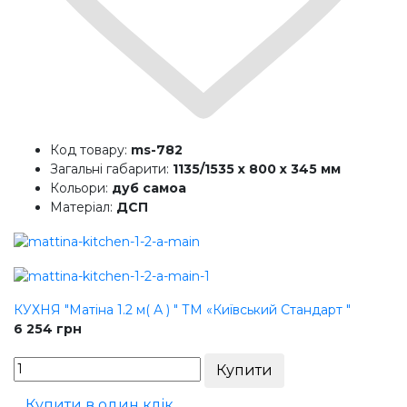
Код товару:
ms-782
Загальні габарити:
1135/1535 х 800 х 345 мм
Кольори:
дуб самоа
Матеріал:
ДСП
КУХНЯ "Матіна 1.2 м( А ) " ТМ «Київський Стандарт "
6 254
грн
Купити в один клік