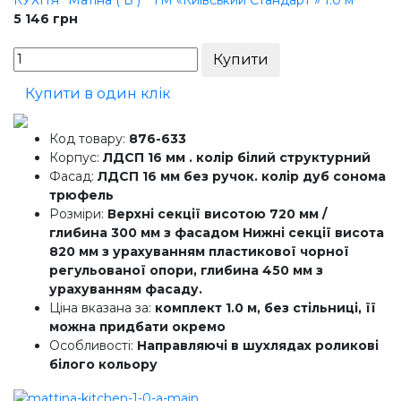
КУХНЯ "Матіна ( В ) " ТМ «Київський Стандарт » 1.0 м
5 146
грн
Купити в один клік
Код товару:
876-633
Корпус:
ЛДСП 16 мм . колір білий структурний
Фасад:
ЛДСП 16 мм без ручок. колір дуб сонома
трюфель
Розміри:
Верхні секції висотою 720 мм /
глибина 300 мм з фасадом Нижні секції висота
820 мм з урахуванням пластикової чорної
регульованої опори, глибина 450 мм з
урахуванням фасаду.
Ціна вказана за:
комплект 1.0 м, без стільниці, її
можна придбати окремо
Особливості:
Направляючі в шухлядах роликові
білого кольору