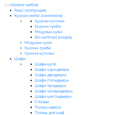
Каталог меблів
Акції і розпродаж
Кухонні меблі (комплекти)
Кухонні куточки
Кухонні тумби
Модульні кухні
Всі категорії розділу
Модульні кухні
Кухонні тумби
Кухонні куточки
Шафи
Шафи-купе
Шафи однодверні
Шафи дводверні
Шафи п'ятидверні
Шафи тридверні
Шафи чотиридверні
Шафи шестидверні
Стелажі
Полиці навісні
Полиці для шаф