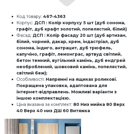
Код товару:
467-4363
Корпус:
ДСП : Колір корпусу 5 шт (дуб сонома,
графіт, дуб крафт золотий, попелястий, білий)
Фасад:
ДСП : Колір фасаду 20 шт (дуб артизан,
білий, чорний, дакар, крем, індастріал, дуб
сонома, індиго, антрацит, дуб трюфель,
капучіно, графіт, лемонграс, артвуд світлий,
бетон темний, вугільний камінь, дуб ендгрей
необроблений, шовковий камінь, попелястий,
світлий беж);
Особливості:
Напрямні на ящиках роликові.
Покращена упаковка, адаптована для
інтернет-відправлень. Можливі варіанти з
іншою комплектацією.
Ціна вказана за комплект:
80 Низ мийка 80 Верх
40 Верх 40 низ ДШ 60 Витяжка