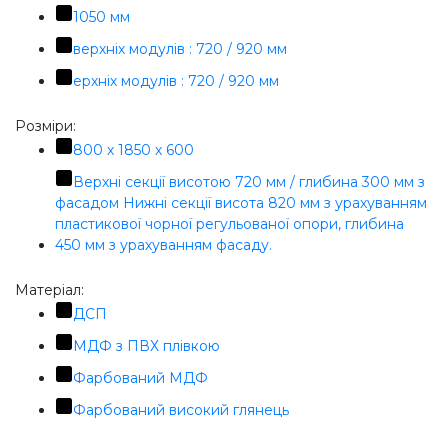
1050 мм
верхніх модулів : 720 / 920 мм
ерхніх модулів : 720 / 920 мм
Розміри:
800 х 1850 х 600
Верхні секції висотою 720 мм / глибина 300 мм з
фасадом Нижні секції висота 820 мм з урахуванням
пластикової чорної регульованої опори, глибина
450 мм з урахуванням фасаду.
Матеріал:
ДСП
МДФ з ПВХ плівкою
Фарбований МДФ
Фарбований високий глянець