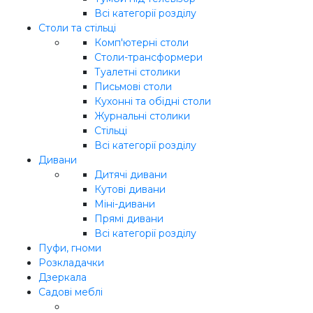
Всі категорії розділу
Столи та стільці
Комп'ютерні столи
Столи-трансформери
Туалетні столики
Письмові столи
Кухонні та обідні столи
Журнальні столики
Стільці
Всі категорії розділу
Дивани
Дитячі дивани
Кутові дивани
Міні-дивани
Прямі дивани
Всі категорії розділу
Пуфи, гноми
Розкладачки
Дзеркала
Садові меблі