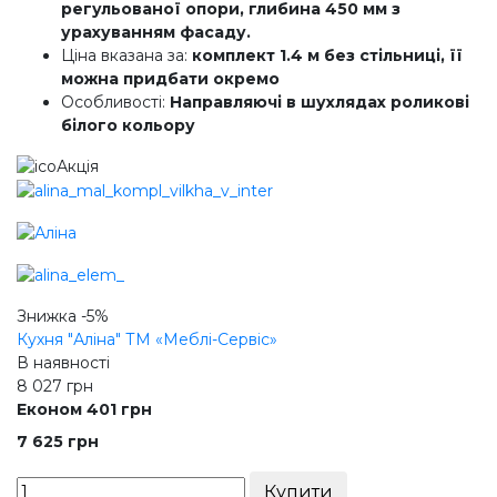
регульованої опори, глибина 450 мм з
урахуванням фасаду.
Ціна вказана за:
комплект 1.4 м без стільниці, її
можна придбати окремо
Особливості:
Направляючі в шухлядах роликові
білого кольору
Акція
Знижка
-5%
Кухня "Аліна" ТМ «Меблі-Сервіс»
В наявності
8 027
грн
Економ 401 грн
7 625
грн