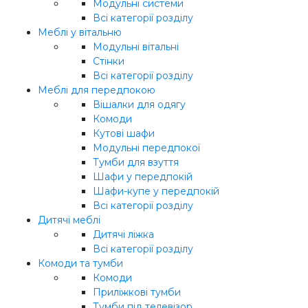
Модульні системи
Всі категорії розділу
Меблі у вітальню
Модульні вітальні
Стінки
Всі категорії розділу
Меблі для передпокою
Вішалки для одягу
Комоди
Кутові шафи
Модульні передпокої
Тумби для взуття
Шафи у передпокій
Шафи-купе у передпокій
Всі категорії розділу
Дитячі меблі
Дитячі ліжка
Всі категорії розділу
Комоди та тумби
Комоди
Приліжкові тумби
Тумби під телевізор