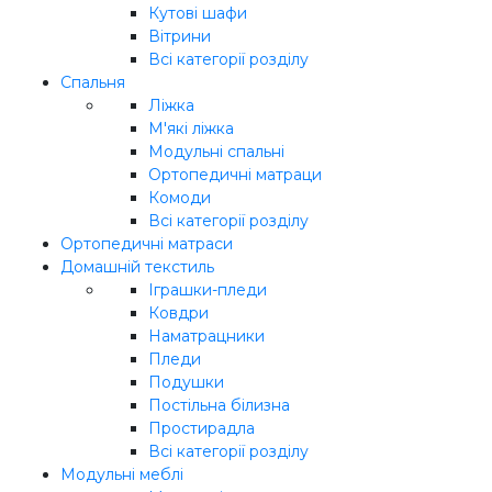
Кутові шафи
Вітрини
Всі категорії розділу
Спальня
Ліжка
М'які ліжка
Модульні спальні
Ортопедичні матраци
Комоди
Всі категорії розділу
Ортопедичні матраси
Домашній текстиль
Іграшки-пледи
Ковдри
Наматрацники
Пледи
Подушки
Постільна білизна
Простирадла
Всі категорії розділу
Модульні меблі