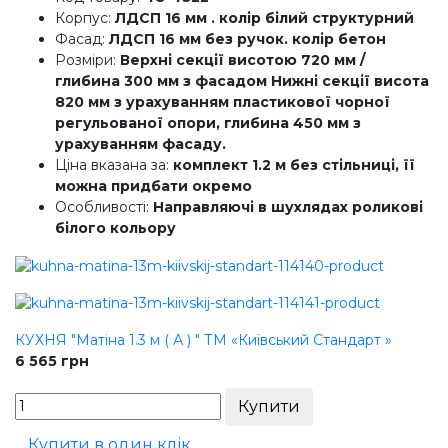
Корпус:
ЛДСП 16 мм . колір білий структурний
Фасад:
ЛДСП 16 мм без ручок. колір бетон
Розміри:
Верхні секції висотою 720 мм /
глибина 300 мм з фасадом Нижні секції висота
820 мм з урахуванням пластикової чорної
регульованої опори, глибина 450 мм з
урахуванням фасаду.
Ціна вказана за:
комплект 1.2 м без стільниці, її
можна придбати окремо
Особливості:
Направляючі в шухлядах роликові
білого кольору
КУХНЯ "Матіна 1.3 м ( А ) " ТМ «Київський Стандарт »
6 565
грн
Купити в один клік