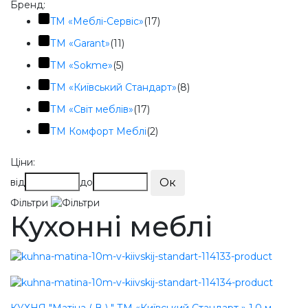
Бренд:
TМ «Меблі-Сервіс»
(17)
ТМ «Garant»
(11)
ТМ «Sokme»
(5)
ТМ «Київський Стандарт»
(8)
ТМ «Світ меблів»
(17)
ТМ Комфорт Меблі
(2)
Ціни:
від
до
Ок
Фільтри
Кухонні меблі