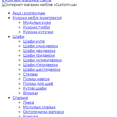
Акції і розпродаж
Кухонні меблі (комплекти)
Модульні кухні
Кухонні тумби
Кухонні куточки
Шафи
Шафи-купе
Шафи однодверні
Шафи дводверні
Шафи тридверні
Шафи чотиридверні
Шафи п'ятидверні
Шафи шестидверні
Стелажі
Полиці навісні
Полиці для шаф
Кутові шафи
Вітрини
Спальня
Ліжка
Модульні спальні
Ортопедичні матраси
Комоди