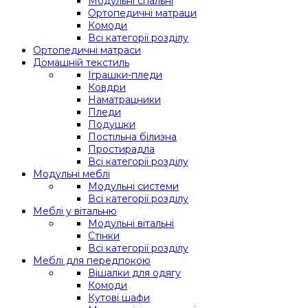
Модульні спальні
Ортопедичні матраци
Комоди
Всі категорії розділу
Ортопедичні матраси
Домашній текстиль
Іграшки-пледи
Ковдри
Наматрацники
Пледи
Подушки
Постільна білизна
Простирадла
Всі категорії розділу
Модульні меблі
Модульні системи
Всі категорії розділу
Меблі у вітальню
Модульні вітальні
Стінки
Всі категорії розділу
Меблі для передпокою
Вішалки для одягу
Комоди
Кутові шафи