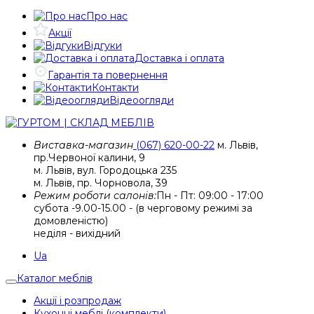
Про нас
Акції
Відгуки
Доставка і оплата
Гарантія та повернення
Контакти
Відеоогляди
Виставка-магазин
(067)
620-00-22
м. Львів,
пр.Червоної калини, 9
м. Львів, вул. Городоцька 235
м. Львів, пр. Чорновола, 39
Режим роботи салонів:
Пн - Пт: 09:00 - 17:00
субота -9.00-15.00 - (в черговому режимі за
домовленістю)
неділя - вихідний
Ua
Каталог меблів
Акції і розпродаж
Кухонні меблі (комплекти)