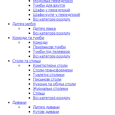
Модульні передпокої
Тумби для взуття
Шафи у передпокій
Шафи-купе у передпокій
Всі категорії розділу
Дитячі меблі
Дитячі ліжка
Всі категорії розділу
Комоди та тумби
Комоди
Приліжкові тумби
Тумби під телевізор
Всі категорії розділу
Столи та стільці
Комп'ютерні столи
Столи-трансформери
Туалетні столики
Письмові столи
Кухонні та обідні столи
Журнальні столики
Стільці
Всі категорії розділу
Дивани
Дитячі дивани
Кутові дивани