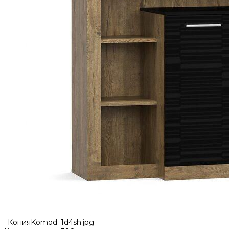
_КопияKomod_1d4sh.jpg