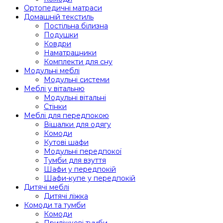
Ортопедичні матраси
Домашній текстиль
Постільна білизна
Подушки
Ковдри
Наматрацники
Комплекти для сну
Модульні меблі
Модульні системи
Меблі у вітальню
Модульні вітальні
Стінки
Меблі для передпокою
Вішалки для одягу
Комоди
Кутові шафи
Модульні передпокої
Тумби для взуття
Шафи у передпокій
Шафи-купе у передпокій
Дитячі меблі
Дитячі ліжка
Комоди та тумби
Комоди
Приліжкові тумби