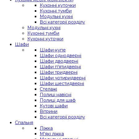
Кухонні куточки
Кухонні тумби
Модульні кухні
Всі категорії розділу
Модульні кухні
Кухонні тумби
Кухонні куточки
Шафи
Шафи-купе
Шафи однодверні
Шафи дводверні
Шафи п'ятидверні
Шафи тридверні
Шафи чотиридверні
Шафи шестидверні
Стелажі
Полиці навісні
Полиці для шаф
Кутові шафи
Вітрини
Всі категорії розділу
Спальня
Ліжка
М'які ліжка