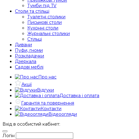
Тумби під TV
Столи та стільці
Туалетні столики
Письмові столи
Кухонні столи
Журнальні столики
Стільці
Дивани
Пуфи, гноми
Розкладачки
Дзеркала
Садові меблі
Про нас
Акції
Відгуки
Доставка і оплата
Гарантія та повернення
Контакти
Відеоогляди
Вхід в особистий кабінет:
Логін